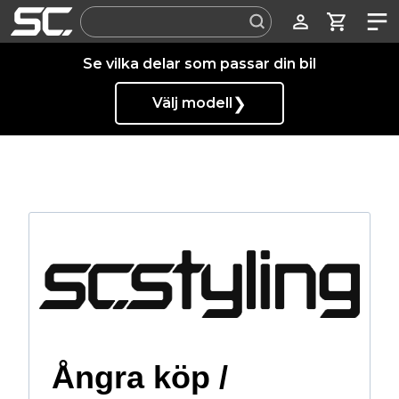
Label
Se vilka delar som passar din bil
❯
Välj modell