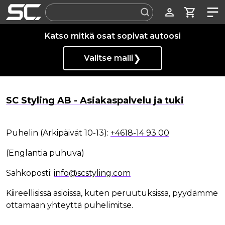
Label
Katso mitkä osat sopivat autoosi
❯
Valitse malli
SC Styling AB - Asiakaspalvelu ja tuki
Puhelin (Arkipäivät 10-13):
+4618-14 93 00
(Englantia puhuva)
Sähköposti:
info@scstyling.com
Kiireellisissä asioissa, kuten peruutuksissa, pyydämme
ottamaan yhteyttä puhelimitse.