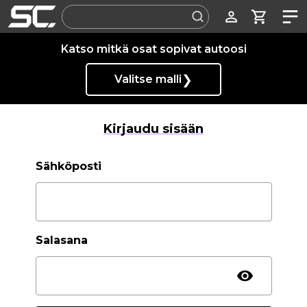
Label
Katso mitkä osat sopivat autoosi
❯
Valitse malli
Kirjaudu sisään
Sähköposti
Salasana