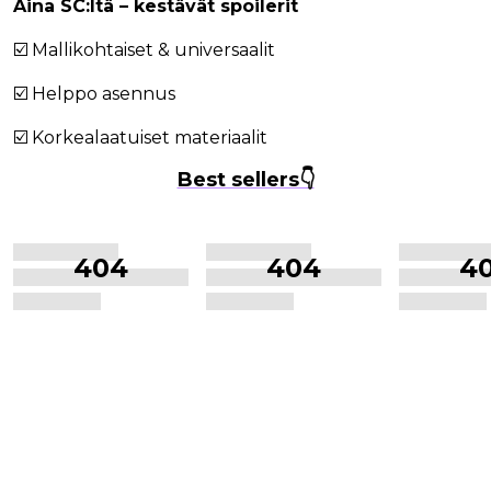
Aina SC:ltä – kestävät spoilerit
☑️ Mallikohtaiset & universaalit
☑️ Helppo asennus
☑️ Korkealaatuiset materiaalit
Best sellers👇
404
404
4